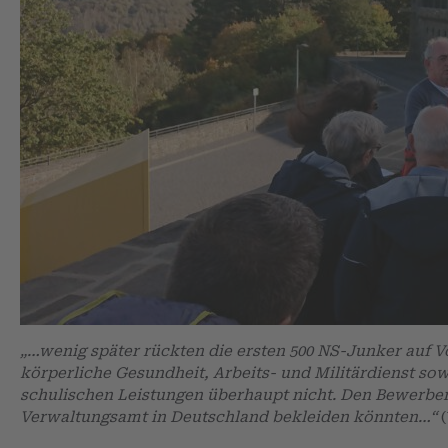
„…wenig später rückten die ersten 500 NS-Junker auf Vo
körperliche Gesundheit, Arbeits- und Militärdienst so
schulischen Leistungen überhaupt nicht. Den Bewerber
Verwaltungsamt in Deutschland bekleiden könnten…“