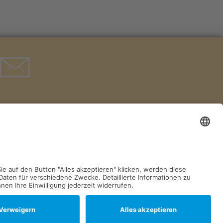
Postfach 1329
D-51494 Rösrath
Tel. 02205 846 36
info@gv-roesrath.de
Impressum
Datenschutz
Cookie-Einstellungen