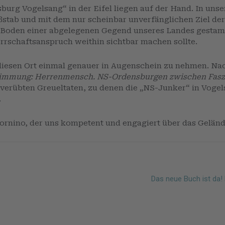
rg Vogelsang“ in der Eifel liegen auf der Hand. In unser
stab und mit dem nur scheinbar unverfänglichen Ziel der
 Boden einer abgelegenen Gegend unseres Landes gestamp
rrschaftsanspruch weithin sichtbar machen sollte.
 diesen Ort einmal genauer in Augenschein zu nehmen. 
immung: Herrenmensch. NS-Ordensburgen zwischen Faszi
verübten Greueltaten, zu denen die „NS-Junker“ in Vogels
.
rnino, der uns kompetent und engagiert über das Gelände
Das neue Buch ist da!