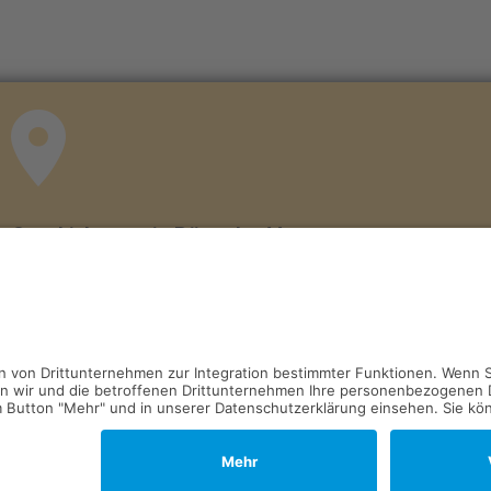
Geschichtsverein Rösrath e.V.
Zum Eulenbroicher Auel 19 (Torhaus)
D-51503 Rösrath
Wir haben jeden Donnerstag
von 17:00–18:00 Uhr geöffnet.