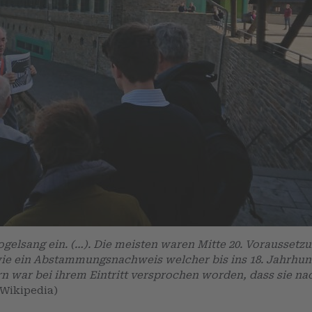
gelsang ein. (…). Die meisten waren Mitte 20. Voraussetzu
wie ein Abstammungsnachweis welcher bis ins 18. Jahrhund
n war bei ihrem Eintritt versprochen worden, dass sie na
(Wikipedia)