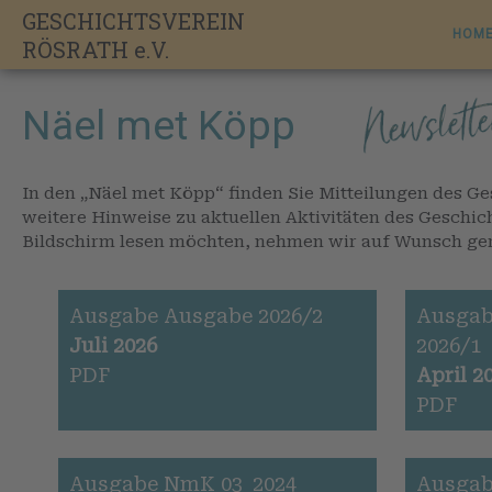
Skip
GESCHICHTSVEREIN
to
HOM
RÖSRATH e.V.
content
Näel met Köpp
In den „Näel met Köpp“ finden Sie Mitteilungen des G
weitere Hinweise zu aktuellen Aktivitäten des Geschich
Bildschirm lesen möchten, nehmen wir auf Wunsch gern
Ausgabe Ausgabe 2026/2
Ausgab
Juli 2026
2026/1
PDF
April 2
PDF
Ausgabe NmK 03_2024
Ausgab