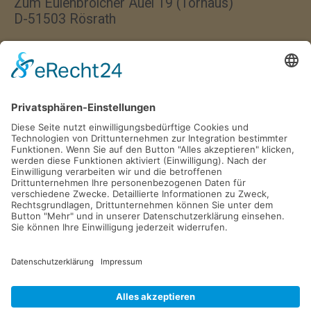
Zum Eulenbroicher Auel 19 (Torhaus)
D-51503 Rösrath
Wir haben jeden Donnerstag
von 17:00–18:00 Uhr geöffnet.
Postfach 1329
D-51494 Rösrath
Tel. 02205 846 36
info@gv-roesrath.de