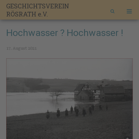
Skip
GESCHICHTSVEREIN
M
to
RÖSRATH e.V.
content
Hochwasser ? Hochwasser !
17. August 2021