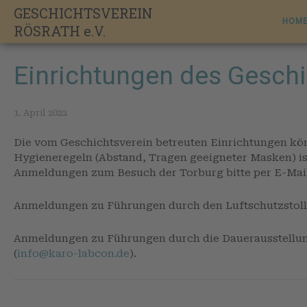
Skip
GESCHICHTSVEREIN
to
HOM
RÖSRATH e.V.
content
Einrichtungen des Geschi
1. April 2022
Die vom Geschichtsverein betreuten Einrichtungen kö
Hygieneregeln (Abstand, Tragen geeigneter Masken) ist
Anmeldungen zum Besuch der Torburg bitte per E-Mail
Anmeldungen zu Führungen durch den Luftschutzstolle
Anmeldungen zu Führungen durch die Dauerausstellung
(
info@karo-labcon.de
).