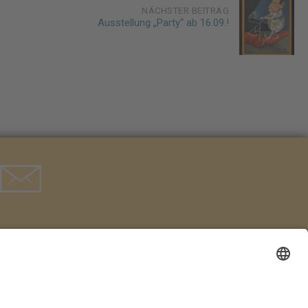
NÄCHSTER BEITRAG
Ausstellung „Party“ ab 16.09.!
Postfach 1329
D-51494 Rösrath
Tel. 02205 846 36