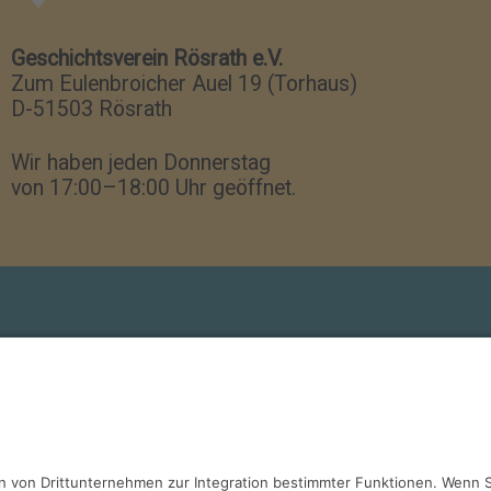
Geschichtsverein Rösrath e.V.
Zum Eulenbroicher Auel 19 (Torhaus)
D-51503 Rösrath
Wir haben jeden Donnerstag
von 17:00–18:00 Uhr geöffnet.