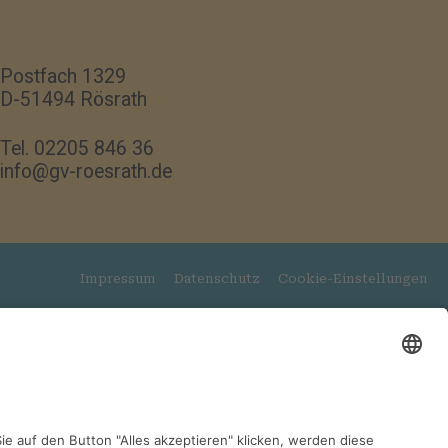
Postfach 1329
D-51494 Rösrath
Tel. 02205 846 36
info@gv-roesrath.de
Impressum
Datenschutz
Cookie-Einstellungen