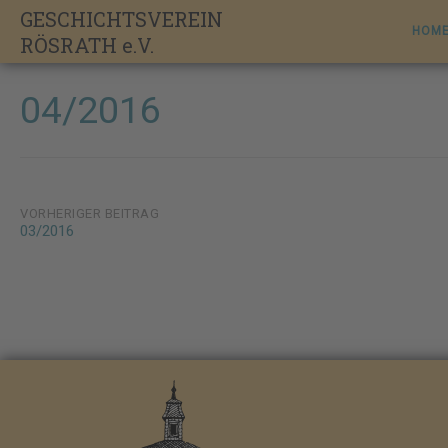
Skip
GESCHICHTSVEREIN
to
HOM
RÖSRATH e.V.
content
04/2016
Post
VORHERIGER BEITRAG
03/2016
navigation