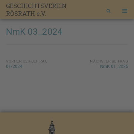
Skip
GESCHICHTSVEREIN
M
to
RÖSRATH e.V.
content
NmK 03_2024
Post
VORHERIGER BEITRAG
NÄCHSTER BEITRAG
01/2024
NmK 01_2025
navigation