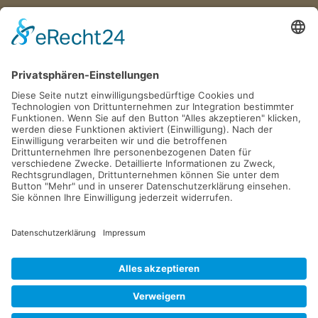
Wir haben jeden Donnerstag
von 17:00–18:00 Uhr geöffnet.
Postfach 1329
D-51494 Rösrath
Tel. 02205 846 36
info@gv-roesrath.de
2026 © GESCHICHTSVEREIN RÖSRATH e.V.