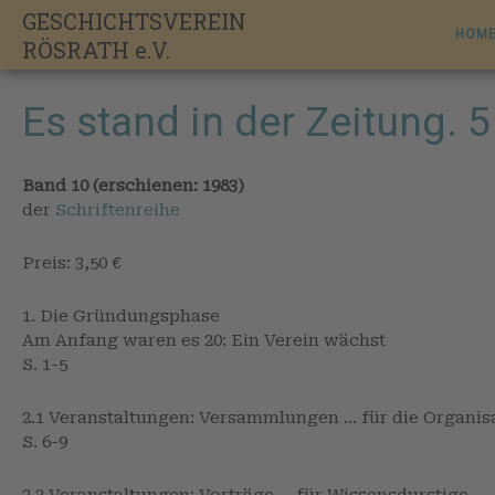
Skip
GESCHICHTSVEREIN
to
HOM
RÖSRATH e.V.
content
Es stand in der Zeitung. 
Band 10 (erschienen: 1983)
der
Schriftenreihe
Preis: 3,50 €
1. Die Gründungsphase
Am Anfang waren es 20: Ein Verein wächst
S. 1-5
2.1 Veranstaltungen: Versammlungen … für die Organis
S. 6-9