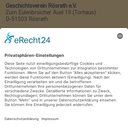
Geschichtsverein Rösrath e.V.
Zum Eulenbroicher Auel 19 (Torhaus)
D-51503 Rösrath
Wir haben jeden Donnerstag
von 17:00–18:00 Uhr geöffnet.
Postfach 1329
D-51494 Rösrath
Tel. 02205 846 36
info@gv-roesrath.de