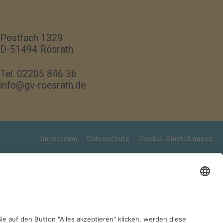
Postfach 1329
D-51494 Rösrath
Tel. 02205 846 36
info@gv-roesrath.de
Impressum
Datenschutz
Cookie-Einstellungen