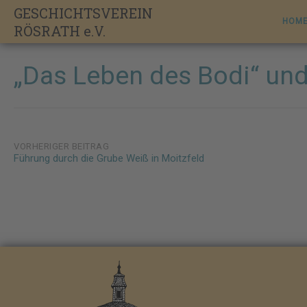
Skip
GESCHICHTSVEREIN
to
HOM
RÖSRATH e.V.
content
„Das Leben des Bodi“ und
Post
VORHERIGER BEITRAG
Führung durch die Grube Weiß in Moitzfeld
navigation