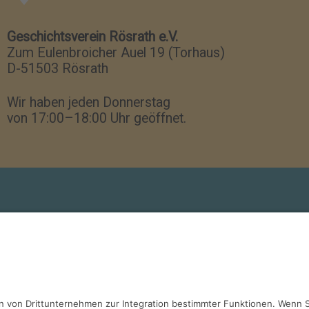
Geschichtsverein Rösrath e.V.
Zum Eulenbroicher Auel 19 (Torhaus)
D-51503 Rösrath
Wir haben jeden Donnerstag
von 17:00–18:00 Uhr geöffnet.