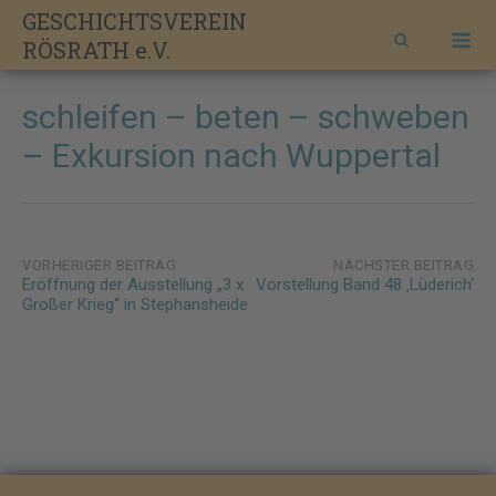
Skip
GESCHICHTSVEREIN
M
to
RÖSRATH e.V.
content
schleifen – beten – schweben
– Exkursion nach Wuppertal
Post
VORHERIGER BEITRAG
NÄCHSTER BEITRAG
Eröffnung der Ausstellung „3 x
Vorstellung Band 48 ‚Lüderich‘
navigation
Großer Krieg“ in Stephansheide