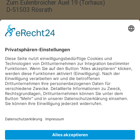
Zum Eulenbroicher Auel 19 (Torhaus)
D-51503 Rösrath
Wir haben jeden Donnerstag
von 17:00–18:00 Uhr geöffnet.
Postfach 1329
D-51494 Rösrath
Tel. 02205 846 36
info@gv-roesrath.de