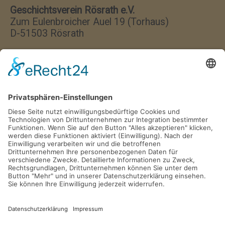
Geschichtsverein Rösrath e.V.
Zum Eulenbroicher Auel 19 (Torhaus)
D-51503 Rösrath
Wir haben jeden Donnerstag
von 17:00–18:00 Uhr geöffnet.
Postfach 1329
D-51494 Rösrath
Tel. 02205 846 36
info@gv-roesrath.de