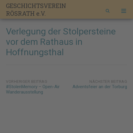
Skip
GESCHICHTSVEREIN
M
to
RÖSRATH e.V.
content
Verlegung der Stolpersteine
vor dem Rathaus in
Hoffnungsthal
Post
VORHERIGER BEITRAG
NÄCHSTER BEITRAG
#StolenMemory – Open-Air
Adventsfeier an der Torburg
navigation
Wanderausstellung