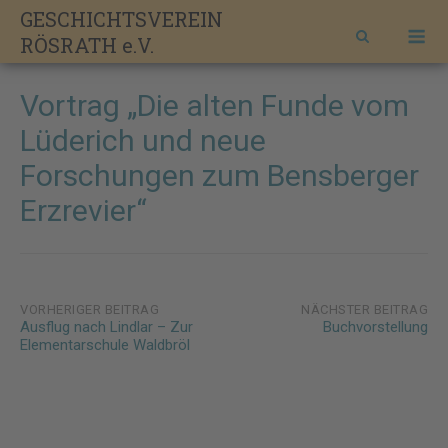
Skip
GESCHICHTSVEREIN
M
to
RÖSRATH e.V.
content
Vortrag „Die alten Funde vom
Lüderich und neue
Forschungen zum Bensberger
Erzrevier“
Post
VORHERIGER BEITRAG
NÄCHSTER BEITRAG
Ausflug nach Lindlar – Zur
Buchvorstellung
navigation
Elementarschule Waldbröl