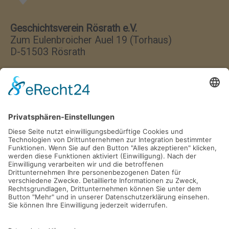
Geschichtsverein Rösrath e.V.
Zum Eulenbroicher Auel 19 (Torhaus)
D-51503 Rösrath
Wir haben jeden Donnerstag
von 17:00–18:00 Uhr geöffnet.
Postfach 1329
D-51494 Rösrath
Tel. 02205 846 36
info@gv-roesrath.de