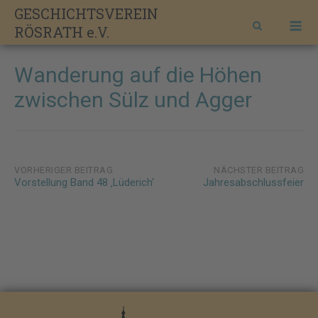
Skip
GESCHICHTSVEREIN
M
to
RÖSRATH e.V.
content
Wanderung auf die Höhen
zwischen Sülz und Agger
Post
VORHERIGER BEITRAG
NÄCHSTER BEITRAG
Vorstellung Band 48 ‚Lüderich‘
Jahresabschlussfeier
navigation