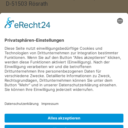
D-51503 Rösrath
Wir haben jeden Donnerstag
von 17:00–18:00 Uhr geöffnet.
Postfach 1329
D-51494 Rösrath
Tel. 02205 846 36
info@gv-roesrath.de