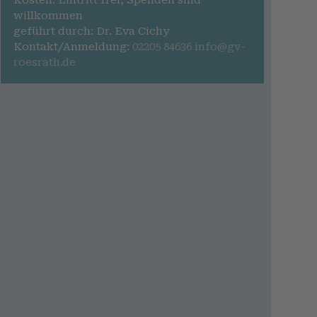
Kosten: Eintritt frei, Spenden sind
willkommen
geführt durch: Dr. Eva Cichy
Kontakt/Anmeldung:
02205 84636
info@gv-
roesrath.de