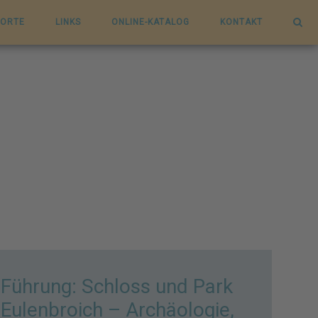
ORTE
LINKS
ONLINE-KATALOG
KONTAKT
Führung: Schloss und Park
Eulenbroich – Archäologie,