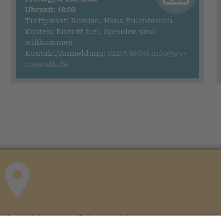
Uhrzeit: 18:00
Treffpunkt: Remise, Haus Eulenbroich
Kosten: Eintritt frei, Spenden sind
willkommen
Kontakt/Anmeldung:
02205 84636
info@gv-
roesrath.de
Geschichtsverein Rösrath e.V.