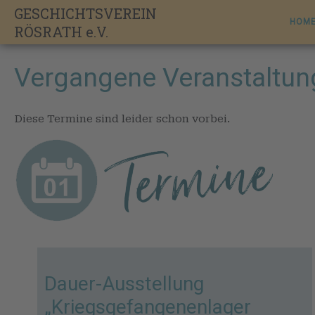
Skip
GESCHICHTSVEREIN
to
HOM
RÖSRATH e.V.
content
Vergangene Veranstaltu
Diese Termine sind leider schon vorbei.
Dauer-Ausstellung
„Kriegsgefangenenlager