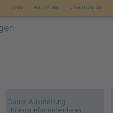
E
VEREIN
PUBLIKATIONEN
VERANSTALTUNGEN
ngen
Dauer-Ausstellung
„Kriegsgefangenenlager