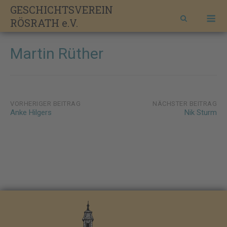
Skip
GESCHICHTSVEREIN
M
to
RÖSRATH e.V.
content
Martin Rüther
Post
VORHERIGER BEITRAG
NÄCHSTER BEITRAG
Anke Hilgers
Nik Sturm
navigation