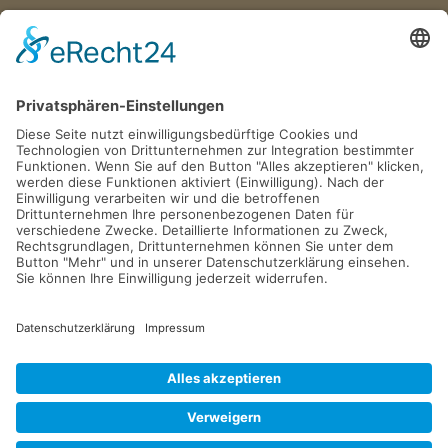
Wir haben jeden Donnerstag
von 17:00–18:00 Uhr geöffnet.
Postfach 1329
D-51494 Rösrath
Tel. 02205 846 36
info@gv-roesrath.de
2026 © GESCHICHTSVEREIN RÖSRATH e.V.