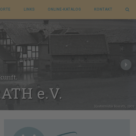
ORTE
LINKS
ONLINE-KATALOG
KONTAKT
kunft.
TH e.V.
Klostermühle Rösrath, 1909