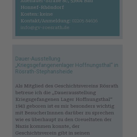
Adenauer-Straße 8c, 53604 Bad
Honnef-Rhöndorf
Kosten: keine
Kontakt/Anmeldung:
02205 84636
info@gv-roesrath.de
Dauer-Ausstellung
„Kriegsgefangenenlager Hoffnungsthal“ in
Rösrath-Stephansheide
Als Mitglied des Geschichtsvereins Rösrath
betreue ich die „Dauerausstellung
Kriegsgefangenen Lager Hoffnungsthal“
1943 geboren ist es mir besonders wichtig
mit BesucherInnnen darüber zu sprechen
wie es überhaupt zu den Greueltaten der
Nazis kommen konnte, der
Geschichtsverein gibt in seinen