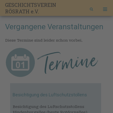
Skip
GESCHICHTSVEREIN
M
to
RÖSRATH e.V.
content
Vergangene Veranstaltungen
Diese Termine sind leider schon vorbei.
Besichtigung des Luftschutzstollens
Besichtigung des Luftschutzstollens
Hindenburgallee (heute Rotdornallee).