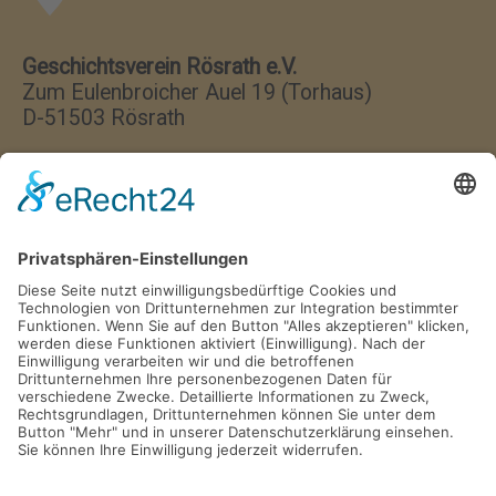
Geschichtsverein Rösrath e.V.
Zum Eulenbroicher Auel 19 (Torhaus)
D-51503 Rösrath
Wir haben jeden Donnerstag
von 17:00–18:00 Uhr geöffnet.
Postfach 1329
D-51494 Rösrath
Tel. 02205 846 36