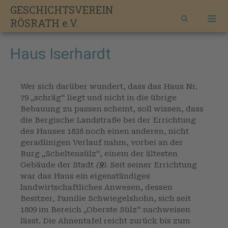
Skip
GESCHICHTSVEREIN
M
to
RÖSRATH e.V.
content
Haus Iserhardt
Wer sich darüber wundert, dass das Haus Nr.
79 „schräg“ liegt und nicht in die übrige
Bebauung zu passen scheint, soll wissen, dass
die Bergische Landstraße bei der Errichtung
des Hauses 1838 noch einen anderen, nicht
geradlinigen Verlauf nahm, vorbei an der
Burg „Scheltensülz“, einem der ältesten
Gebäude der Stadt
(
9
)
. Seit seiner Errichtung
war das Haus ein eigenständiges
landwirtschaftliches Anwesen, dessen
Besitzer, Familie Schwiegelshohn, sich seit
1809 im Bereich „Oberste Sülz“ nachweisen
lässt. Die Ahnentafel reicht zurück bis zum