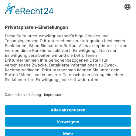
Wir haben jeden Donnerstag
von 17:00–18:00 Uhr geöffnet.
Postfach 1329
D-51494 Rösrath
Tel. 02205 846 36
info@gv-roesrath.de
2026 © GESCHICHTSVEREIN RÖSRATH e.V.